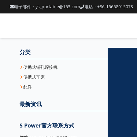
电子邮件：ys_portable@163.com
电话：+86-15658915073
分类
便携式镗孔焊接机
便携式车床
配件
最新资讯
S Power官方联系方式