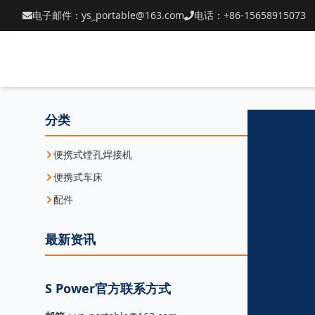
电子邮件：ys_portable@163.com
电话：+86-15658915073
分类
便携式镗孔焊接机
便携式车床
配件
最新资讯
S Power官方联系方式